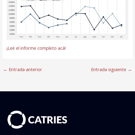
¡Leé el informe completo acá!
←
Entrada anterior
Entrada siguiente
→