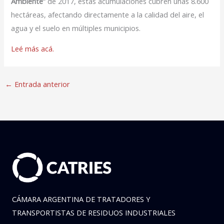
Ambiente”
de 2017, estas acumulaciones cubren unas 8.600
hectáreas, afectando directamente a la calidad del aire, el
agua y el suelo en múltiples municipios.
Leé más acá.
←
Entrada anterior
CÁMARA ARGENTINA DE TRATADORES Y
TRANSPORTISTAS DE RESIDUOS INDUSTRIALES